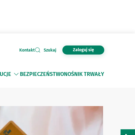
Zaloguj się
Kontakt
Szukaj
TUCJE
BEZPIECZEŃSTWO
NOŚNIK TRWAŁY