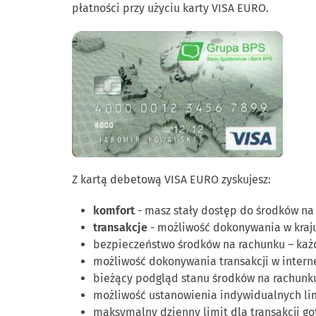
płatności przy użyciu karty VISA EURO.
Z kartą debetową VISA EURO zyskujesz:
komfort
- masz stały dostęp do środków na
transakcje
- możliwość dokonywania w kraju
bezpieczeństwo środków na rachunku – każ
możliwość dokonywania transakcji w intern
bieżący podgląd stanu środków na rachunk
możliwość ustanowienia indywidualnych lim
maksymalny dzienny limit dla transakcji g