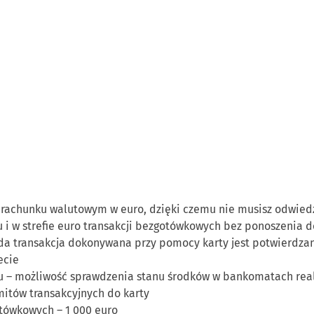
 rachunku walutowym w euro, dzięki czemu nie musisz odwied
 i w strefie euro transakcji bezgotówkowych bez ponoszenia 
da transakcja dokonywana przy pomocy karty jest potwierdz
ecie
u – możliwość sprawdzenia stanu środków w bankomatach real
itów transakcyjnych do karty
otówkowych – 1 000 euro