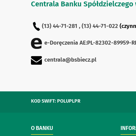
Centrala Banku Spółdzielczego 
(13) 44-71-281 ,
(13) 44-71-022
(czynn
e-Doręczenia
AE:PL-82302-89959-R
centrala@bsbiecz.pl
KOD SWIFT: POLUPLPR
O BANKU
INFO