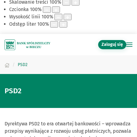
Skalowanie treści
100
%
Czcionka
100
%
Wysokość linii
100
%
Odstęp liter
100
%
Zaloguj się
PSD2
PSD2
Dyrektywa PSD2 to era otwartej bankowości – wprowadza
przepisy wynikające z rozwoju usług płatniczych, pozwala