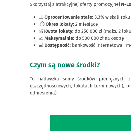
Skorzystaj z atrakcyjnej oferty promocyjnej
N-Lo
📊
Oprocentowanie stałe:
3,3% w skali roku
⏱
Okres lokaty:
2 miesiące
💰
Kwota lokaty:
do 250 000 zł (maks. 2 loka
📈
Maksymalnie:
do 500 000 zł na osobę
💻
Dostępność:
bankowość internetowa i m
Czym są nowe środki?
To nadwyżka sumy środków pieniężnych zna
oszczędnościowych, lokatach terminowych), p
odniesienia).