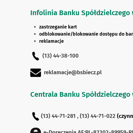
Infolinia Banku Spółdzielczego
zastrzeganie kart
odblokowanie/blokowanie dostępu do ban
reklamacje
(13) 44-38-100
reklamacje@bsbiecz.pl
Centrala Banku Spółdzielczego 
(13) 44-71-281 ,
(13) 44-71-022
(czynn
e-Doręczenia
AE:PL-82302-89959-R