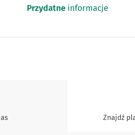
Przydatne
informacje
nas
Znajdź p