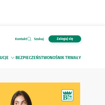
Zaloguj się
Kontakt
Szukaj
TUCJE
BEZPIECZEŃSTWO
NOŚNIK TRWAŁY