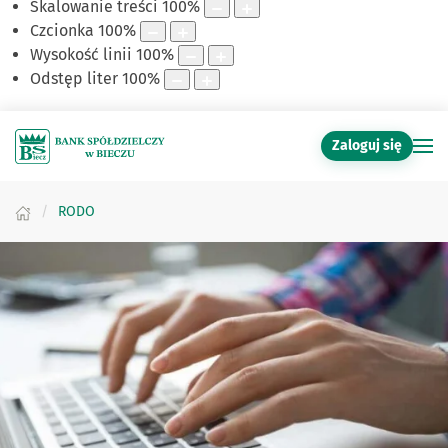
Skalowanie treści
100
%
Czcionka
100
%
Wysokość linii
100
%
Odstęp liter
100
%
Zaloguj się
RODO